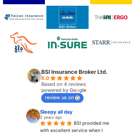
BSI Insurance Broker Ltd.
5.0
Based on 4 reviews
powered by
G
o
o
g
l
e
review us on
Sleepy all day
2 years ago
BSI provided me 
with excellent service when I 