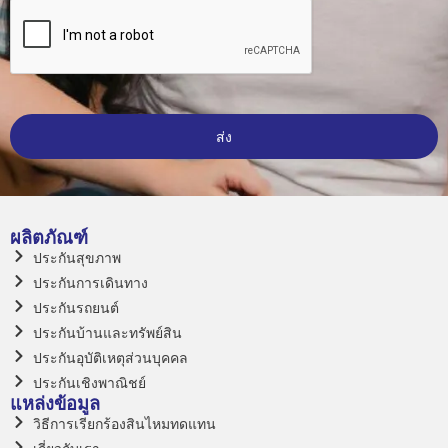
ส่ง
This
field
should
be
ผลิตภัณฑ์
left
ประกันสุขภาพ
blank
ประกันการเดินทาง
ประกันรถยนต์
ประกันบ้านและทรัพย์สิน
ประกันอุบัติเหตุส่วนบุคคล
ประกันเชิงพาณิชย์
แหล่งข้อมูล
วิธีการเรียกร้องสินไหมทดแทน