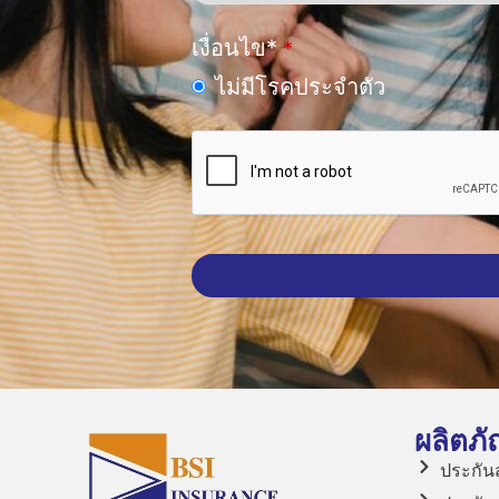
เงื่อนไข*
*
ไม่มีโรคประจำตัว
This
field
should
be
left
ผลิตภั
blank
ประกัน